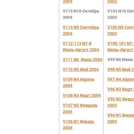
2004
2003
V115 N10 Октябрь
V103 N10
Ок
200
4
2003
V114 N9 Сентябрь
V102 N9 Сен
2004
2003
V112-113 N7-8
V100-101 N7-
Июль-Август 2004
Июль-Август
V111 N6 И
юнь 2004
V99 N6
Июнь
V110 N5 Май 2004
V98 N5 Май 
V109 N4 Апрель
V97 N4 Апрел
2004
V96 N3 М
арт
V108 N3 Март 2004
V95 N2 Февр
V107 N2 Ф
евраль
2003
2004
V94 N1
Янва
V106 N1
Январь
2003
2004