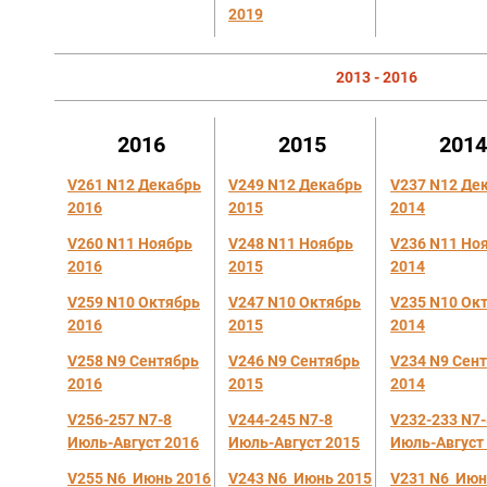
2019
2013 - 2016
2016
2015
201
V261 N12
Декабрь
V249 N12 Декабрь
V237 N12 Де
2016
2015
2014
V260 N11
Ноябрь
V248 N11 Ноябрь
V236 N11 Но
2016
2015
2014
V259 N10
Октябрь
V247 N10 Октябрь
V235 N10 Ок
2016
2015
2014
V258 N9
Сентябрь
V246 N9 Сентябрь
V234 N9 Се
н
2016
2015
2014
V256-257 N7-8
V244-245 N7-8
V232-233 N7-
Июль-Август
2016
Июль-Август 2015
Июль-Август
V255 N6
Июнь
2016
V243 N6 Июнь 2015
V231 N6 И
юн