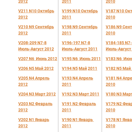
2012
2011
2010
V211 N10 Октябрь
V199 N10 О
ктябрь
V187 N10 Ок
2012
2011
2010
V210 N9 Сен
тябрь
V198 N9 Сентябрь
V186 N9 Сен
2012
2011
2010
V208-209 N7-8
V196-197 N7-8
V184-185 N7-
Июль-Август 2012
Июль-Август 2011
Июль-Август
V207 N6 Июнь 2012
V195 N6 Июнь 2011
V183 N6 И
юн
V206 N5 Май 2012
V194 N5
Май
2011
V182 N5 Май
V205 N4 Апрель
V193 N4 Апрель
V181 N4
Апр
2012
2011
2010
V204 N3 М
арт 2012
V192 N3 Март 2011
V180 N3 М
ар
V203 N2 Февраль
V191 N2 Февраль
V179 N2 Фев
2012
2011
2010
V202 N1
Январь
V190 N1
Январь
V178 N1
Янв
2012
2011
2010