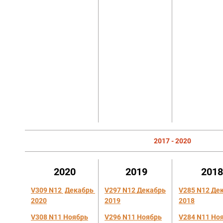
2017 - 2020
2020
2019
201
V309 N12
Декабрь
V297 N12
Декабрь
V285 N12
Де
2020
2019
2018
V308 N11 Ноябрь
V296
N11
Ноябрь
V284 N11
Но