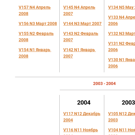
V157 N4 Апрель
V145 N4 Апрель
V134 N5 May
2008
2007
V133 N4 Апр
V156 N3 Март 2008
V144 N3 Март 2007
2006
V155 N2 Февраль
V143 N2 Февраль
V132 N3 Мар
2008
2007
V131 N2 Фев
V154 N1
Январь
V142 N1
Январь
2006
2008
2007
V130 N1
Янв
2006
2003 - 2004
2004
200
V117 N12 Декабрь
V105 N12 Де
2004
2003
V116 N11 Ноябрь
V104 N11 Но