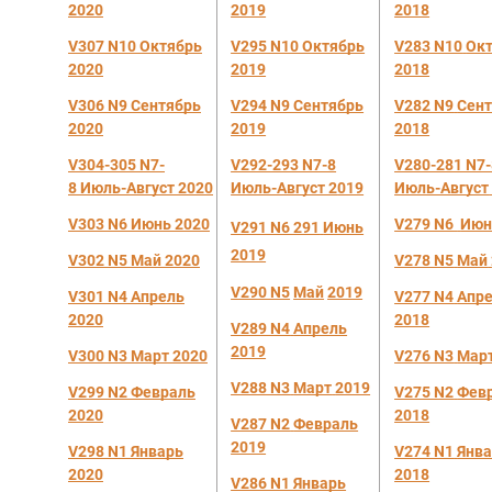
2020
2019
2018
V307 N10 Октябрь
V295 N10 Октябрь
V283 N10
Ок
2020
2019
2018
V306 N9 Сентябрь
V294 N9 Сентябрь
V282 N9
Сен
2020
2019
2018
V304-305 N7-
V292-293 N7-8
V280-281 N7-
8
Июль-Ав
густ
2020
Июль-Август 2
019
Июль-Авг
уст
V303 N6
Июнь 2020
V279 N6
Июн
V291 N6 291
Июнь
2019
V302 N5
Май 2020
V278 N5
Май
V290 N5
М
ай
2019
V301 N4
Апрель
V277 N4
Апр
20
2
0
2018
V289 N4
Апрель
2019
V300 N3 Март 2020
V276 N3
Мар
V288 N3
Март
2019
V299 N2
Февраль
V275 N2
Фев
2020
2018
V287 N2
Февраль
2019
V298 N1
Ян
варь
V274 N1
Янв
2020
2018
V286 N1 Январь