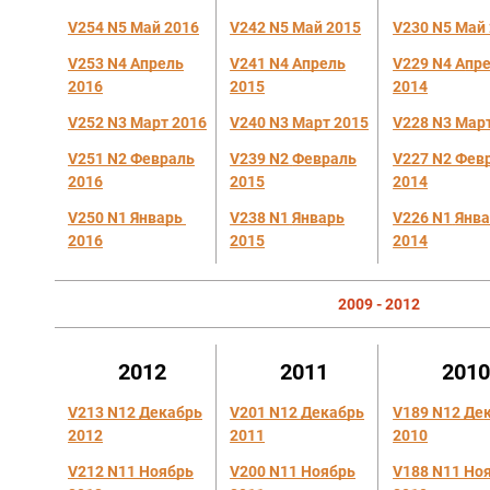
V254 N5
Май
2016
V242 N5 Май 2015
V230 N5 Май
V253 N4
Апрел
ь
V241 N4 А
прель
V229 N4 А
пр
2016
2015
2014
V252 N3
Март
2016
V240 N3 Март 2015
V228 N3 Мар
V251 N2 Февраль
V239 N2
Февраль
V227 N2 Фев
2016
2015
2014
V250 N1
Январь
V238 N1
Янва
рь
V226 N1
Янв
2016
2015
2014
2009 - 2012
2012
2011
201
V213 N12 Дек
абрь
V201 N12 Декабрь
V189 N12 Де
2012
2011
2010
V212 N11 Ноябрь
V200 N11 Ноябрь
V188 N11 Но