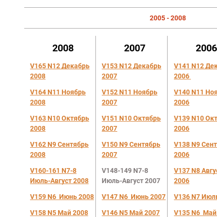
2005 - 2008
2008
2007
200
V165 N12 Дек
абрь
V153 N12 Дек
абрь
V141 N12
Де
2008
2007
2006
V164 N11 Ноя
брь
V152 N11
Ноябрь
V140 N11 Но
2008
2007
2006
V163 N10 Октябрь
V151 N10 Октябрь
V139 N10 Ок
2008
2007
2006
V162 N9 Сентябрь
V150 N9 Сентябрь
V138 N9 Сен
2008
2007
2006
V160-161 N7-8
V148-149 N7-8
V137 N8 Авгу
Июль-Август 2008
Июль-Август 2007
2006
V159 N6 И
юнь 2008
V147 N6 Июнь 2007
V136 N7 Июл
V158 N5 Май 2008
V146 N5 Май 2007
V135 N6 Май